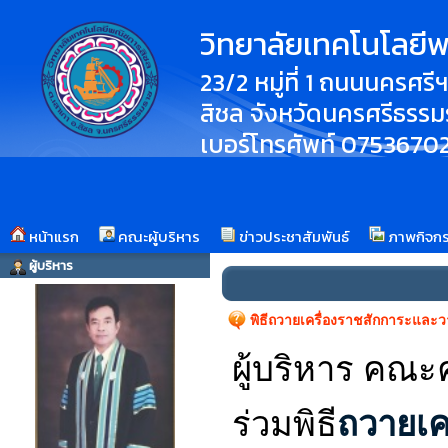
วิทยาลัยเทคโนโลยี
23/2 หมู่ที่ 1 ถนนนครศ
สิชล จังหวัดนครศรีธรร
เบอร์โทรศัพท์ 075367
หน้าแรก
คณะผู้บริหาร
ข่าวประชาสัมพันธ์
ภาพกิจก
ผู้บริหาร
พิธีถวายเครื่องราชสักการะและว
ผู้บริหาร คณะ
ร่วมพิธี
ถวายเค