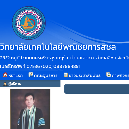
วิทยาลัยเทคโนโลยีพณิชยการสิชล
23/2 หมู่ที่ 1 ถนนนครศรีฯ-สุราษฎร์ฯ ตำบลเสาเภา อำเภอสิชล จัง
เบอร์โทรศัพท์ 075367020, 0887884851
หน้าแรก
คณะผู้บริหาร
ข่าวประชาสัมพันธ์
ภาพกิจก
ผู้บริหาร